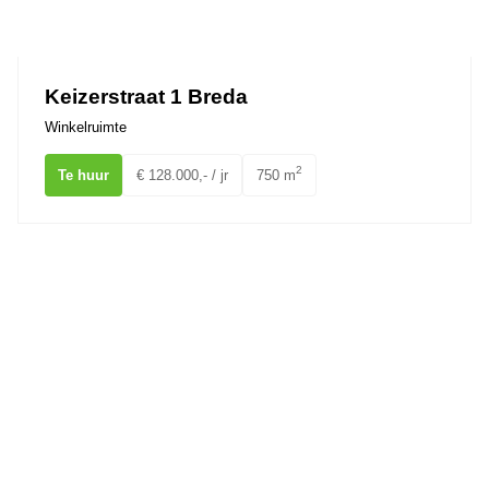
Keizerstraat 1 Breda
Winkelruimte
2
Te huur
€ 128.000,- / jr
750 m
St. Ignatiusstraat 287 BREDA