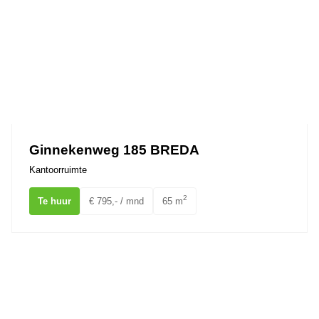
Ginnekenweg 185 BREDA
Kantoorruimte
2
Te huur
€ 795,- / mnd
65 m
Nieuwe Ginnekenstraat 4 BREDA