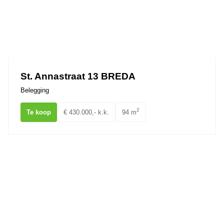
St. Annastraat 13 BREDA
Belegging
2
Te koop
€ 430.000,- k.k.
94 m
van Coothplein 41A BREDA