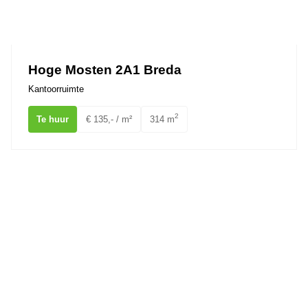
Hoge Mosten 2A1 Breda
Kantoorruimte
2
Te huur
€ 135,- / m²
314 m
Kloosterplein 6 BREDA