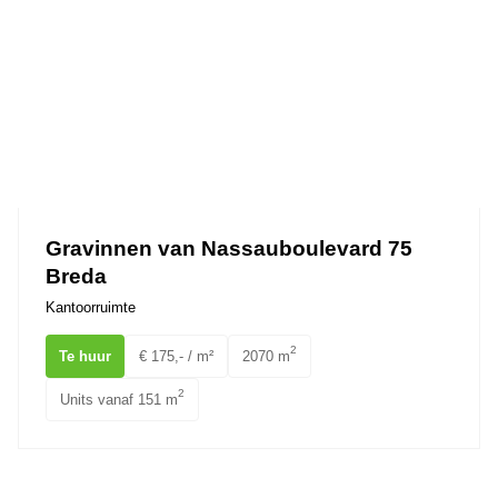
Gravinnen van Nassauboulevard 75
Breda
Kantoorruimte
2
Te huur
€ 175,- / m²
2070 m
2
Units vanaf 151 m
Okeghemlaan 24 Breda