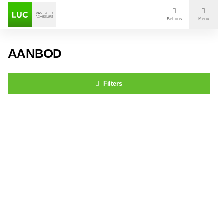
Bel ons
Menu
Aanbod
AANBOD
Diensten
Filters
Contact
St. Ignatiusstraat 279 BREDA
Voor wie
Over Luc
Onze klanten
Nieuws