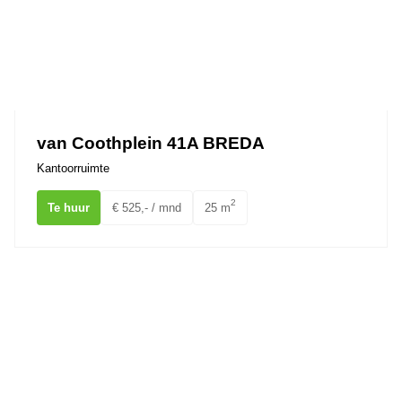
van Coothplein 41A BREDA
Kantoorruimte
2
Te huur
€ 525,- / mnd
25 m
Meerten Verhoffstraat 16 BREDA