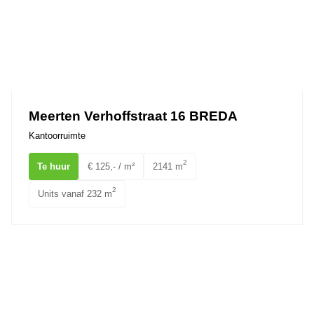
Meerten Verhoffstraat 16 BREDA
Kantoorruimte
2
Te huur
€ 125,- / m²
2141 m
2
Units vanaf 232 m
Ginnekenweg 185 BREDA