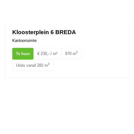
Kloosterplein 6 BREDA
Kantoorruimte
2
Te huur
€ 230,- / m²
870 m
2
Units vanaf 282 m
St. Annastraat 13 BREDA