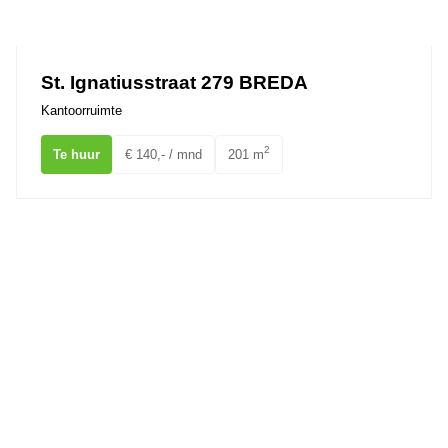
Ons team
St. Ignatiusstraat 279 BREDA
Kantoorruimte
2
Te huur
€ 140,- / mnd
201 m
Keizerstraat 1 Breda