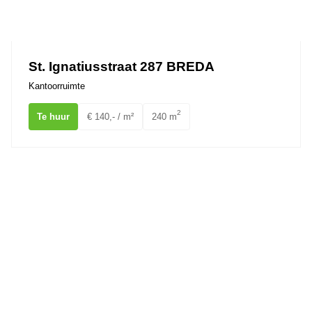
St. Ignatiusstraat 287 BREDA
Kantoorruimte
2
Te huur
€ 140,- / m²
240 m
Hoge Mosten 2A1 Breda