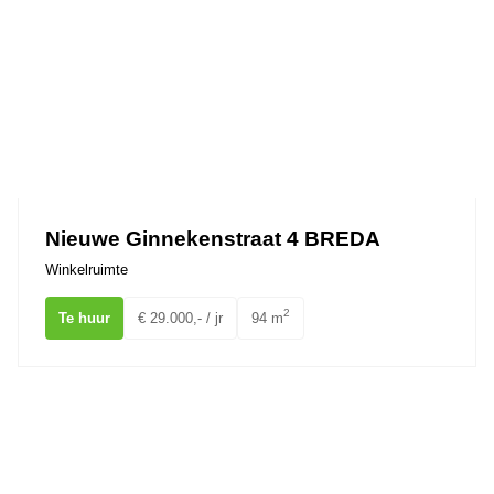
Nieuwe Ginnekenstraat 4 BREDA
Winkelruimte
2
Te huur
€ 29.000,- / jr
94 m
Gravinnen van Nassauboulevard 75 Breda