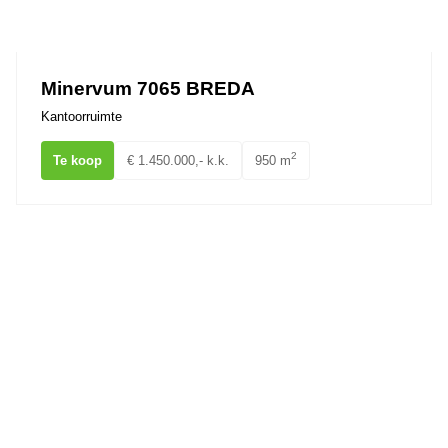
Minervum 7065 BREDA
Kantoorruimte
2
Te koop
€ 1.450.000,- k.k.
950 m