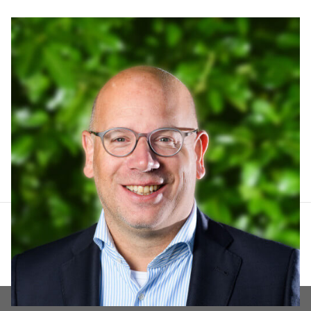
Arthur Lankhuizen
06 551 184 60
arthur@lucvastgoed.nl
Contact opnemen