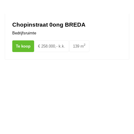
Ons team
Chopinstraat 0ong BREDA
Bedrijfsruimte
2
Te koop
€ 258.000,- k.k.
139 m
Minervum 7065 BREDA