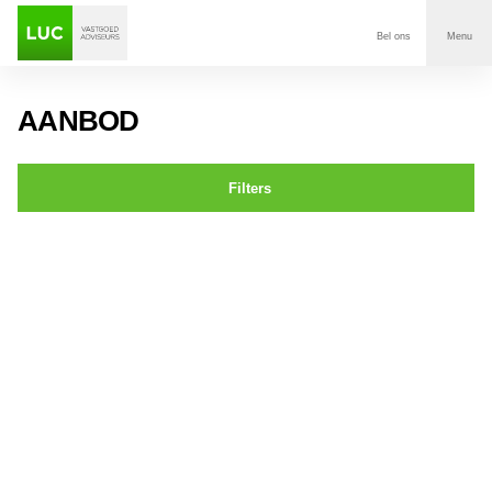
Bel ons
Menu
Aanbod
AANBOD
Diensten
Filters
Contact
Chopinstraat 0ong BREDA
Voor wie
Over Luc
Onze klanten
Nieuws