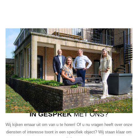
Aanbod van LUC
Neem de tijd om onze lijst met beschikbare object te bekijken en
aarzel niet om contact met ons op te nemen als u vragen heeft, meer
informatie wilt of een bezichtiging wil plannen.
Ons team van vastgoedprofessionals staat klaar om u te helpen bij
elke stap van het proces.
IN GESPREK
MET ONS?
Wij kijken ernaar uit om van u te horen! Of u nu vragen heeft over onze
diensten of interesse toont in een specifiek object? Wij staan klaar om