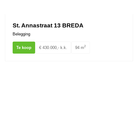
Ons team
St. Annastraat 13 BREDA
Belegging
2
Te koop
€ 430.000,- k.k.
94 m
Chopinstraat 0ong BREDA