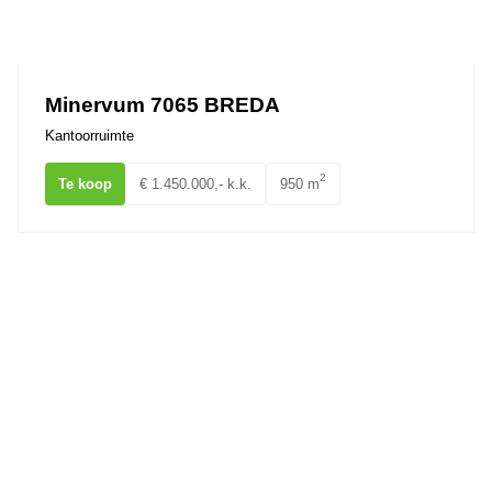
Minervum 7065 BREDA
Kantoorruimte
2
Te koop
€ 1.450.000,- k.k.
950 m
Pastoor Doensstraat 6 BAVEL