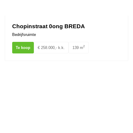
Chopinstraat 0ong BREDA
Bedrijfsruimte
2
Te koop
€ 258.000,- k.k.
139 m
Minervum 7065 BREDA