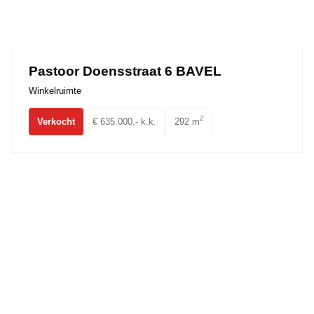
Pastoor Doensstraat 6 BAVEL
Winkelruimte
2
Verkocht
€ 635.000,- k.k.
292 m