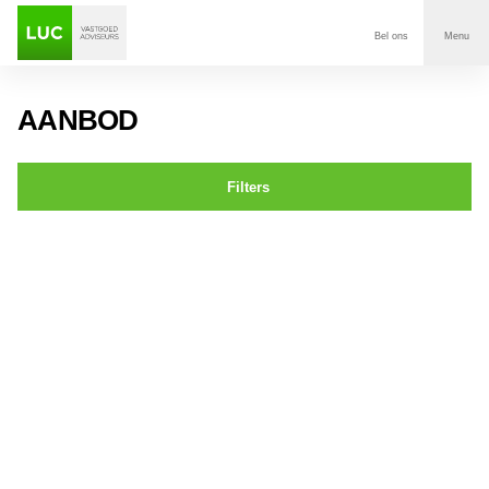
Bel ons
Menu
Aanbod
AANBOD
Diensten
Filters
Contact
St. Annastraat 13 BREDA
Voor wie
Over Luc
Onze klanten
Nieuws