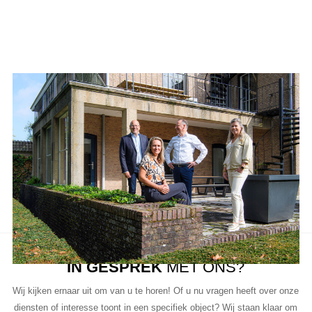
Aanbod van LUC
Neem de tijd om onze lijst met beschikbare object te bekijken en
aarzel niet om contact met ons op te nemen als u vragen heeft, meer
informatie wilt of een bezichtiging wil plannen.
Ons team van vastgoedprofessionals staat klaar om u te helpen bij
elke stap van het proces.
IN GESPREK
MET ONS?
Wij kijken ernaar uit om van u te horen! Of u nu vragen heeft over onze
diensten of interesse toont in een specifiek object? Wij staan klaar om