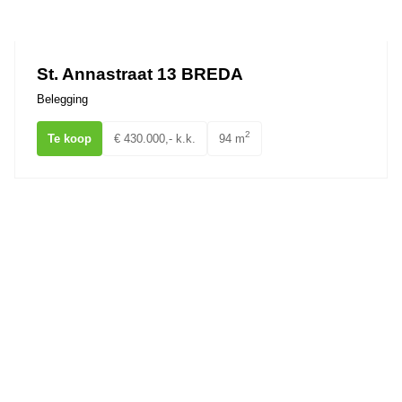
Ons team
St. Annastraat 13 BREDA
Belegging
2
Te koop
€ 430.000,- k.k.
94 m
Chopinstraat 0ong BREDA