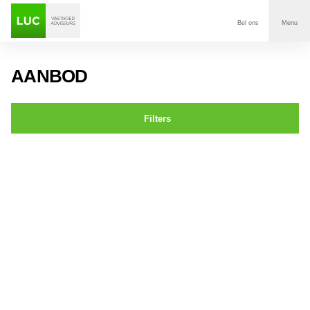
Bel ons
Menu
Aanbod
AANBOD
Diensten
Filters
Contact
St. Annastraat 13 BREDA
Voor wie
Over Luc
Onze klanten
Nieuws