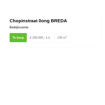
Chopinstraat 0ong BREDA
Bedrijfsruimte
2
Te koop
€ 258.000,- k.k.
139 m
Minervum 7065 BREDA