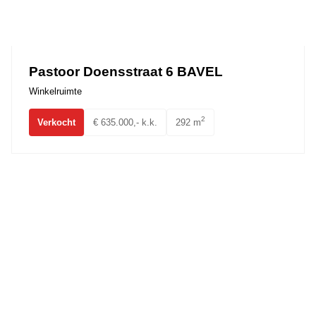
Pastoor Doensstraat 6 BAVEL
Winkelruimte
2
Verkocht
€ 635.000,- k.k.
292 m