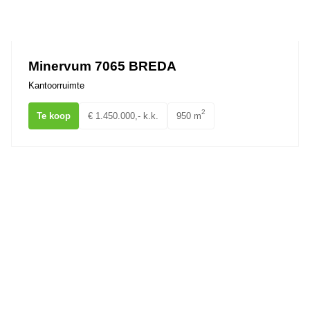
Minervum 7065 BREDA
Kantoorruimte
2
Te koop
€ 1.450.000,- k.k.
950 m
Pastoor Doensstraat 6 BAVEL