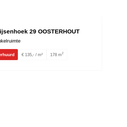
ijsenhoek 29 OOSTERHOUT
kelruimte
2
erhuurd
€ 135,- / m²
178 m
raat 1 BREDA