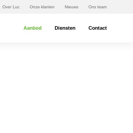
Over Luc
Onze klanten
Nieuws
Ons team
Aanbod
Diensten
Contact
hoek 29 OOSTERHOUT