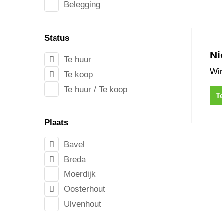
Belegging
Status
Ni
Te huur
Win
Te koop
Te huur / Te koop
T
Plaats
van Coo
Bavel
Breda
Moerdijk
Oosterhout
Ulvenhout