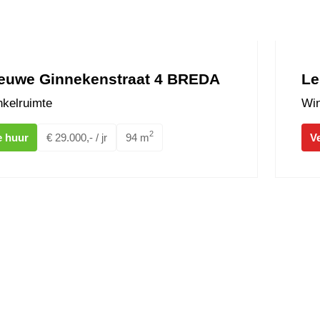
euwe Ginnekenstraat 4 BREDA
Le
kelruimte
Win
2
e huur
€ 29.000,- / jr
94 m
V
thplein 36 BREDA
Keizerst