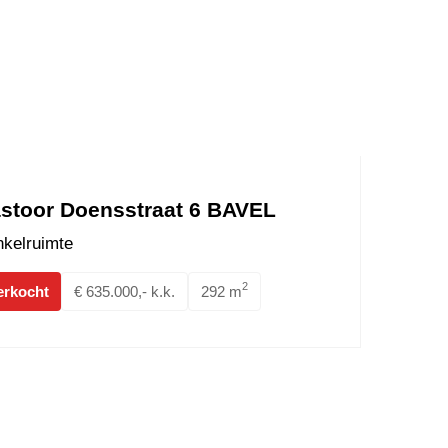
stoor Doensstraat 6 BAVEL
kelruimte
2
erkocht
€ 635.000,- k.k.
292 m