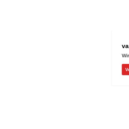
va
Win
V
Pastoor