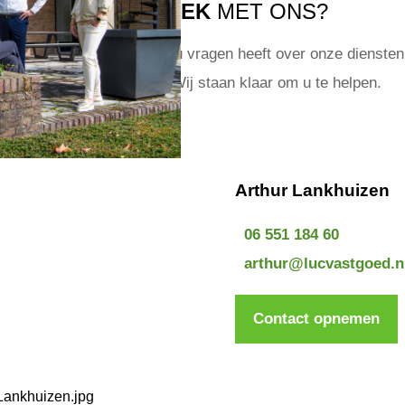
IN GESPREK
MET ONS?
t om van u te horen! Of u nu vragen heeft over onze diensten 
een specifiek object? Wij staan klaar om u te helpen.
Arthur Lankhuizen
06 551 184 60
arthur@lucvastgoed.n
Contact opnemen