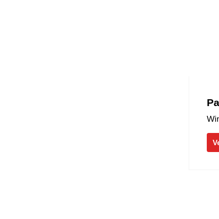
Pa
Win
V