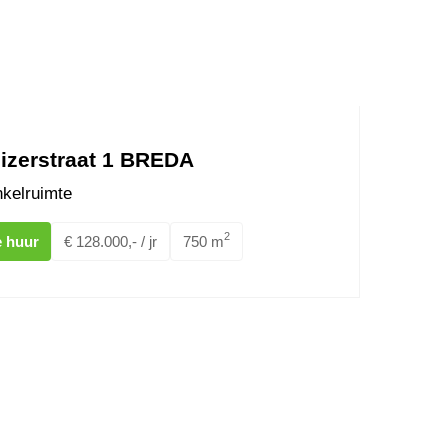
izerstraat 1 BREDA
kelruimte
2
e huur
€ 128.000,- / jr
750 m