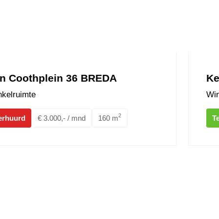
n Coothplein 36 BREDA
Ke
kelruimte
Win
2
erhuurd
€ 3.000,- / mnd
160 m
T
 Doensstraat 6 BAVEL