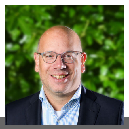
Arthur Lankhuizen
06 551 184 60
arthur@lucvastgoed.nl
Contact opnemen