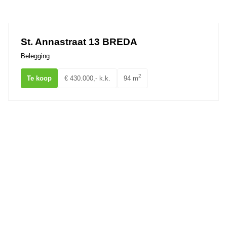
Ons team
St. Annastraat 13 BREDA
Belegging
2
Te koop
€ 430.000,- k.k.
94 m