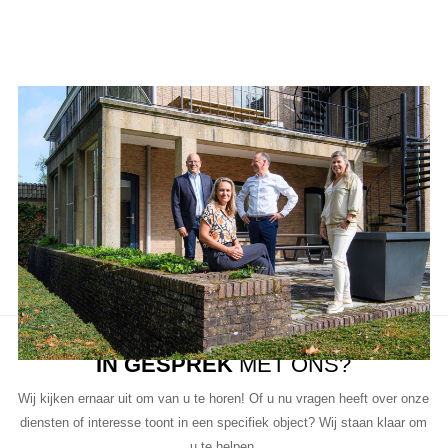
Aanbod van LUC
Neem de tijd om onze lijst met beschikbare object te bekijken en
aarzel niet om contact met ons op te nemen als u vragen heeft, meer
informatie wilt of een bezichtiging wil plannen.
Ons team van vastgoedprofessionals staat klaar om u te helpen bij
elke stap van het proces.
IN GESPREK
MET ONS?
Wij kijken ernaar uit om van u te horen! Of u nu vragen heeft over onze
diensten of interesse toont in een specifiek object? Wij staan klaar om
u te helpen.