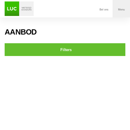
Bel ons
Menu
Aanbod
AANBOD
Diensten
Filters
Contact
St. Annastraat 13 BREDA
Voor wie
Over Luc
Onze klanten
Nieuws