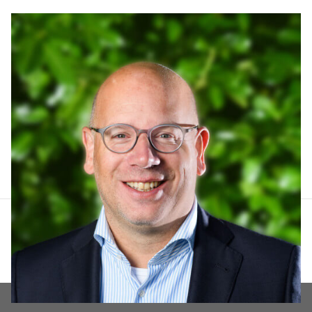
Arthur Lankhuizen
06 551 184 60
arthur@lucvastgoed.nl
Contact opnemen