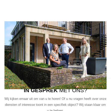
Aanbod van LUC
Neem de tijd om onze lijst met beschikbare object te bekijken en
aarzel niet om contact met ons op te nemen als u vragen heeft, meer
informatie wilt of een bezichtiging wil plannen.
Ons team van vastgoedprofessionals staat klaar om u te helpen bij
elke stap van het proces.
IN GESPREK
MET ONS?
Wij kijken ernaar uit om van u te horen! Of u nu vragen heeft over onze
diensten of interesse toont in een specifiek object? Wij staan klaar om
u te helpen.