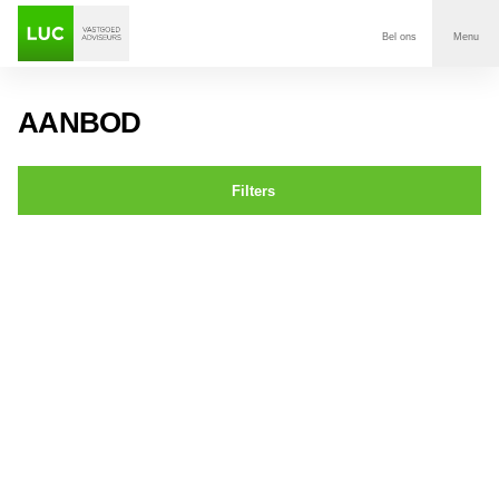
Bel ons
Menu
Aanbod
AANBOD
Diensten
Filters
Contact
St. Annastraat 13 BREDA
Voor wie
Over Luc
Onze klanten
Nieuws