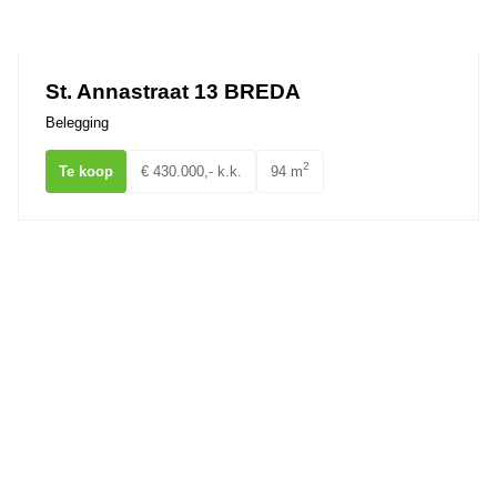
Ons team
St. Annastraat 13 BREDA
Belegging
2
Te koop
€ 430.000,- k.k.
94 m