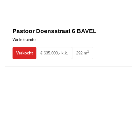
Pastoor Doensstraat 6 BAVEL
Winkelruimte
2
Verkocht
€ 635.000,- k.k.
292 m