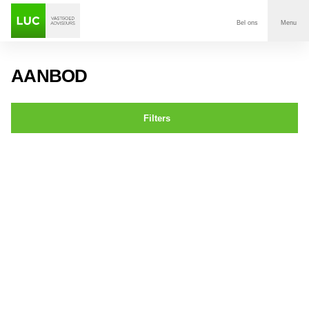
Bel ons
Menu
Aanbod
AANBOD
Diensten
Filters
Contact
Chopinstraat 0ong BREDA
Voor wie
Over Luc
Onze klanten
Nieuws